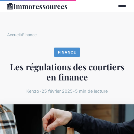
📰
Immoressources
Accueil
›
Finance
FINANCE
Les régulations des courtiers
en finance
Kenzo
•
25 février 2025
•
5 min de lecture