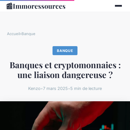
📰
Immoressources
Accueil
›
Banque
BANQUE
Banques et cryptomonnaies :
une liaison dangereuse ?
Kenzo
•
7 mars 2025
•
5 min de lecture