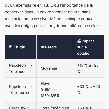
qu’un exemplaire en
TB
. D’où l’importance de la
conserver dans un environnement neutre, sans
manipulation excessive. Même un simple contact
avec les doigts peut, à long terme, altérer la surface.
💰 Impact
🎯 Effigie
📅 Rareté
sur la
cotation
Napoléon III -
+15 % à +25
Moyenne
Tête nue
%
Élevée
Napoléon III -
+30 % à +60
(millésimes
Tête laurée
%
1850-1851)
Cérès 1849-
Forte (spécimen
+50 % à