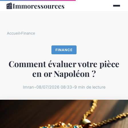
📰
Immoressources
Accueil
›
Finance
FINANCE
Comment évaluer votre pièce
en or Napoléon ?
Imran
•
08/07/2026 08:33
•
9 min de lecture