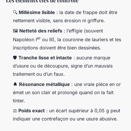
Les éléments clés de contrôle
🔍
Millésime lisible
: la date de frappe doit être
nettement visible, sans érosion ni griffure.
🖼️
Netteté des reliefs
: l’effigie (souvent
er
Napoléon I
ou III), la couronne de lauriers et les
inscriptions doivent être bien dessinées.
🛡️
Tranche lisse et intacte
: aucune marque
d’usure ou de découpure, signe d’un mauvais
traitement ou d’un faux.
🔔
Résonance métallique
: une vraie pièce en or
émet un son clair et prolongé quand on la fait
tinter.
⚖️
Poids exact
: un écart supérieur à 0,05 g peut
indiquer une contrefaçon ou une usure abusive.